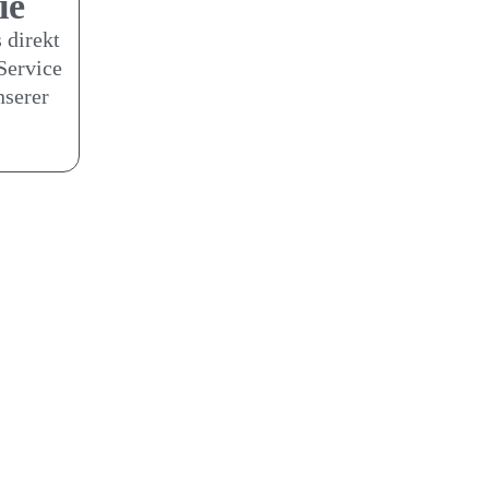
ie
 direkt
Service
nserer